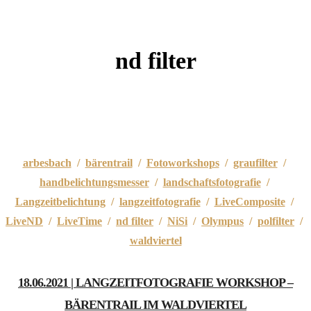
nd filter
arbesbach
/
bärentrail
/
Fotoworkshops
/
graufilter
/
handbelichtungsmesser
/
landschaftsfotografie
/
Langzeitbelichtung
/
langzeitfotografie
/
LiveComposite
/
LiveND
/
LiveTime
/
nd filter
/
NiSi
/
Olympus
/
polfilter
/
waldviertel
18.06.2021 | LANGZEITFOTOGRAFIE WORKSHOP –
BÄRENTRAIL IM WALDVIERTEL