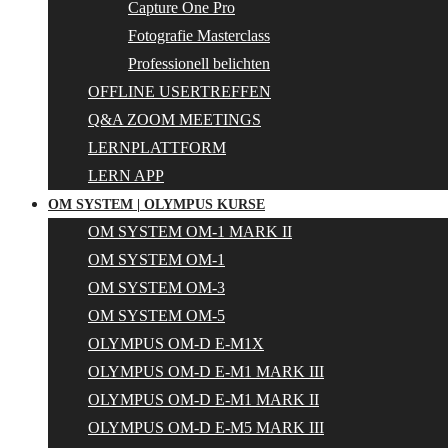
Capture One Pro
Fotografie Masterclass
Professionell belichten
OFFLINE USERTREFFEN
Q&A ZOOM MEETINGS
LERNPLATTFORM
LERN APP
OM SYSTEM | OLYMPUS KURSE
OM SYSTEM OM-1 MARK II
OM SYSTEM OM-1
OM SYSTEM OM-3
OM SYSTEM OM-5
OLYMPUS OM-D E-M1X
OLYMPUS OM-D E-M1 MARK III
OLYMPUS OM-D E-M1 MARK II
OLYMPUS OM-D E-M5 MARK III