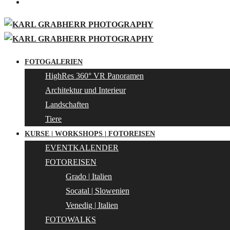
FOTOGALERIEN
HighRes 360° VR Panoramen
Architektur und Interieur
Landschaften
Tiere
KURSE | WORKSHOPS | FOTOREISEN
EVENTKALENDER
FOTOREISEN
Grado | Italien
Socatal | Slowenien
Venedig | Italien
FOTOWALKS