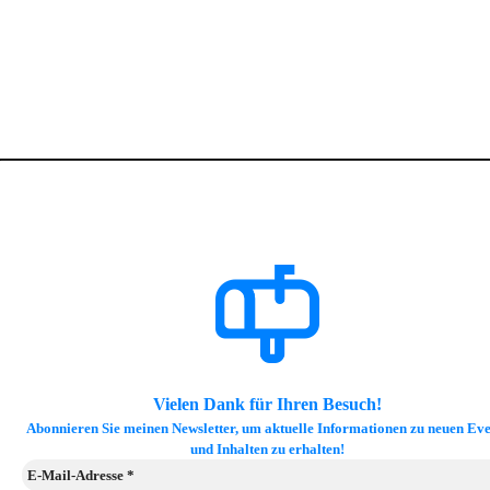
In meinem Terminkalender finden Sie alle meine Termine wie
Fotokurse, Praxisworkshops, Fotoreisen, Onlinekurse,
Fotomessen, Händlerevents,….
Vielen Dank für Ihren Besuch!
Abonnieren Sie meinen Newsletter, um aktuelle Informationen zu neuen Eve
und Inhalten zu erhalten!